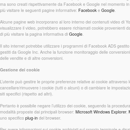
ma sono creati rispettivamente da Facebook e Google nel momento in cui 
più visitare le seguenti pagine informative:
Facebook
e
Google
.
Alcune pagine web incorporano al loro interno dei contenuti video di Y
visualizzare il video, potrebbero essere richiamati cookie provenienti 
di più visitare la pagina informativa di
Google
.
Il sito internet potrebbe utilizzare i programmi di Facebook ADS gest
gestiti da Google Inc. Anche la funzione monitoraggio delle conversioni
delle vendite e di altre conversioni.
Gestione dei cookie
L’utente può gestire le proprie preferenze relative ai cookie attraverso
cancellare/rimuovere i cookie (tutti o alcuni) o di cambiare le impostazi
siti specifici (rispetto ad altri).
Pertanto è possibile negare l’utilizzo dei cookie, seguendo la procedura 
modalità proposte dai principali browser:
Microsoft Windows Explorer
,
uno specifico
plug-in
del browser.
Per avere informazioni sui cookie archiviati sul proprio terminale e disatt